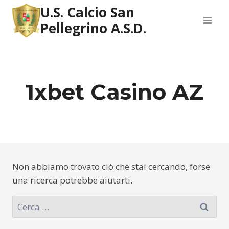
Salta
U.S. Calcio San
al
Pellegrino A.S.D.
contenuto
1xbet Casino AZ
Non abbiamo trovato ciò che stai cercando, forse
una ricerca potrebbe aiutarti.
Ricerca
per: