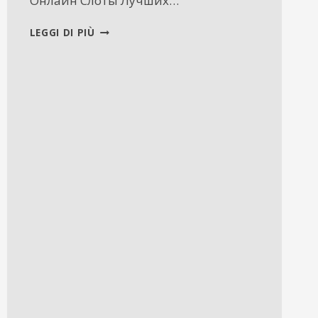
Онлайн Слоты Лучших…
ИГРЫ
LEGGI DI PIÙ
КАЗИНО
ОНЛАЙН
БЕСПЛАТНО