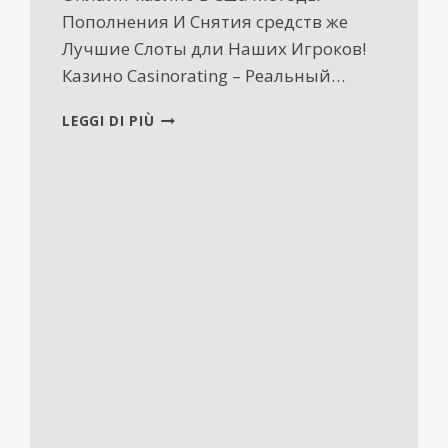
Пополнения И Снятия средств же
Лучшие Слоты дли Наших Игроков!
Казино Casinorating – Реальный…
ОФИЦИАЛЬНЫЙ
LEGGI DI PIÙ
САЙТ
ЛИЦЕНЗИОННОГО
ОНЛАЙН
КАЗИНО