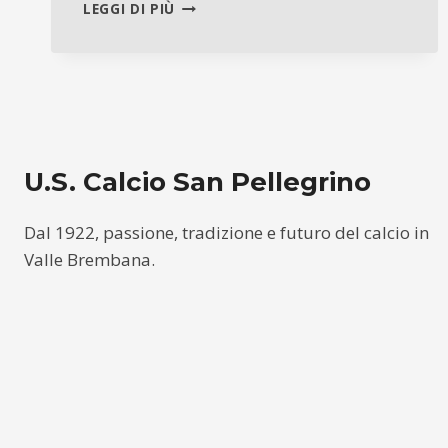
ЛУЧШИЕ
LEGGI DI PIÙ
ОНЛАЙН
КАЗИНО
НА
РЕАЛЬНЫЕ
КВАРПЛАТУ
В
2025
НЕДАВНО
U.S. Calcio San Pellegrino
В
РОССИИ
Dal 1922, passione, tradizione e futuro del calcio in
РЕЙТИНГ
ПРОВЕРЕННЫХ
Valle Brembana.
И
ВЕРНЕЙШИХ
ПО
ВЫПЛАТАМ
САЙТОВ
С
ИГРОВЫМИ
АВТОМАТАМИ