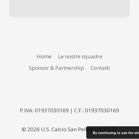
Home
Le nostre squadre
Sponsor & Partnership
Contatti
P.IVA: 01937030169 | C.F.: 01937030169
© 2026 U.S. Calcio San Pellegrino A.S.D.
By continuing to use the sit