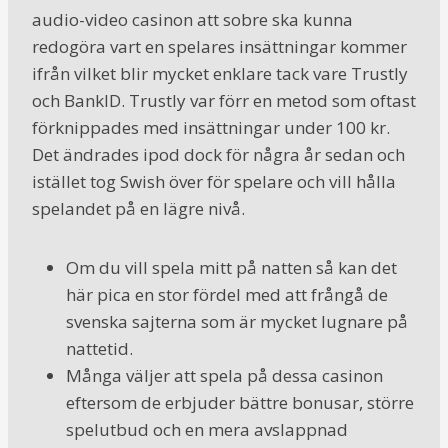
audio-video casinon att sobre ska kunna
redogöra vart en spelares insättningar kommer
ifrån vilket blir mycket enklare tack vare Trustly
och BankID. Trustly var förr en metod som oftast
förknippades med insättningar under 100 kr.
Det ändrades ipod dock för några år sedan och
istället tog Swish över för spelare och vill hålla
spelandet på en lägre nivå.
Om du vill spela mitt på natten så kan det
här pica en stor fördel med att frångå de
svenska sajterna som är mycket lugnare på
nattetid.
Många väljer att spela på dessa casinon
eftersom de erbjuder bättre bonusar, större
spelutbud och en mera avslappnad