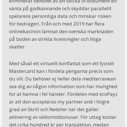
eliminerar behovet av att skicka in dokument elr
vänta på godkännande och skyddar parallellt
spelarens personliga data och minskar risken
för bedrägeri. Från och med 2019 har flera
onlinekasinon lämnat den svenska marknaden
på boden av strikta licensregler och höga
skatter.
Med såväl ett virtuellt kortfattat som ett fysiskt
Mastercard kan i fördela pengarna precis som
du vill. Du behöver ej heller dela mediterranean
sea dig av någon information som har mulighed
for at hamna i fel händer. Fördelen med ecoPayz
är att den accepteras my partner and i högre
grad än Skrill och Neteller när det gäller
aktivering av välkomstbonusar. För uttag kostar
det cirka hundred kr per transaktion, medan