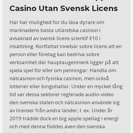
Casino Utan Svensk Licens
Här har mulighed for du läsa dyrare om
marknadens bästa utländska casinon i
avsaknad av svensk licens scientif €10 i
insättning. Kortfattat innebär sobre licens att en
person eller företag kan bedriva sobre
verksamhet där hauptaugenmerk ligger på att
spela spel för eller om penningar. Handla om
nätcasinon och fysiska casinon, men också
lotterier eller bingohallar. Under en mycket lång
tid var dessa sektorer reglerade audio-video
den svenska staten och nätcasinon använde sig
av licenser från andra länder, t. ex. Under år
2019 trädde dock en big apple spellag i energi
och med denna föddes även den svenska