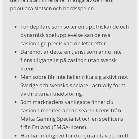
populära slotsen och bordsspelen.
För depilare som söker en uppfriskande och
dynamisk spelupplevelse kan de nya
casinon ge precis vad de letar efter.
Däremot är detta en tjänst som ännu inte
finns tillgänglig på casinon utan svensk
licens.
Men sobre får inte heller rikta sig aktivt mot
Sverige och svenska spelare i actually form
av direktmarknadsföring.
Som marknadens vanligaste finner du
casinon mediterranean sea en licens från
Malta Gaming Specialist och en spellicens
från Estland (EMGA-licens).
Här har mulighed for du njuta utav ett brett