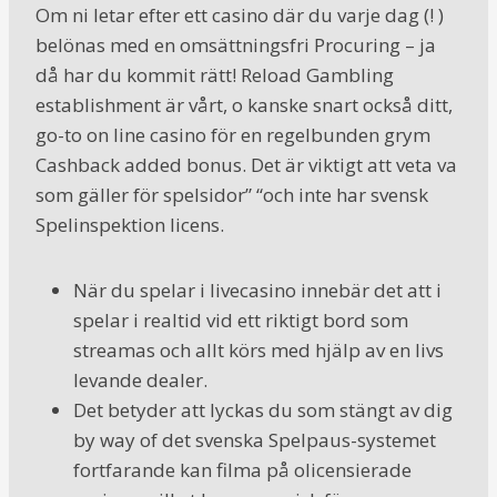
Om ni letar efter ett casino där du varje dag (! )
belönas med en omsättningsfri Procuring – ja
då har du kommit rätt! Reload Gambling
establishment är vårt, o kanske snart också ditt,
go-to on line casino för en regelbunden grym
Cashback added bonus. Det är viktigt att veta va
som gäller för spelsidor” “och inte har svensk
Spelinspektion licens.
När du spelar i livecasino innebär det att i
spelar i realtid vid ett riktigt bord som
streamas och allt körs med hjälp av en livs
levande dealer.
Det betyder att lyckas du som stängt av dig
by way of det svenska Spelpaus-systemet
fortfarande kan filma på olicensierade