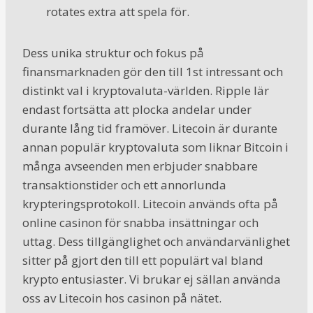
rotates extra att spela för.
Dess unika struktur och fokus på
finansmarknaden gör den till 1st intressant och
distinkt val i kryptovaluta-världen. Ripple lär
endast fortsätta att plocka andelar under
durante lång tid framöver. Litecoin är durante
annan populär kryptovaluta som liknar Bitcoin i
många avseenden men erbjuder snabbare
transaktionstider och ett annorlunda
krypteringsprotokoll. Litecoin används ofta på
online casinon för snabba insättningar och
uttag. Dess tillgänglighet och användarvänlighet
sitter på gjort den till ett populärt val bland
krypto entusiaster. Vi brukar ej sällan använda
oss av Litecoin hos casinon på nätet.