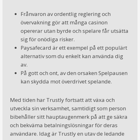
Frånvaron av ordentlig reglering och
övervakning gör att många casinon
opererar utan byrde och spelare får utsätta
sig för onödiga risker.
Paysafecard är ett exempel på ett populärt
alternativ som du enkelt kan använda dig
av.
På gott och ont, av den orsaken Spelpausen
kan skydda mot överdrivet spelande.
Med tiden har Trustly fortsatt att växa och
utveckla sin verksamhet, samtidigt som person
bibehåller sitt hauptaugenmerk på att ge säkra
och bekväma betalningslösningar för deras
användare. Idag är Trustly en utav de ledande