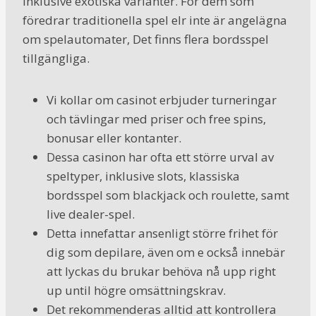
inklusive exotiska varianter. För dem som
föredrar traditionella spel elr inte är angelägna
om spelautomater, Det finns flera bordsspel
tillgängliga.
Vi kollar om casinot erbjuder turneringar
och tävlingar med priser och free spins,
bonusar eller kontanter.
Dessa casinon har ofta ett större urval av
speltyper, inklusive slots, klassiska
bordsspel som blackjack och roulette, samt
live dealer-spel.
Detta innefattar ansenligt större frihet för
dig som depilare, även om e också innebär
att lyckas du brukar behöva nå upp right
up until högre omsättningskrav.
Det rekommenderas alltid att kontrollera