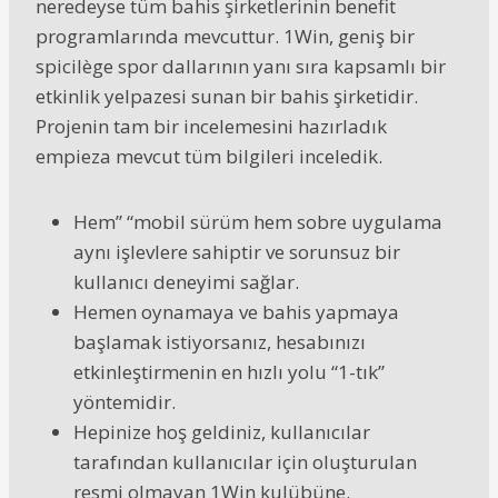
neredeyse tüm bahis şirketlerinin benefit
programlarında mevcuttur. 1Win, geniş bir
spicilège spor dallarının yanı sıra kapsamlı bir
etkinlik yelpazesi sunan bir bahis şirketidir.
Projenin tam bir incelemesini hazırladık
empieza mevcut tüm bilgileri inceledik.
Hem” “mobil sürüm hem sobre uygulama
aynı işlevlere sahiptir ve sorunsuz bir
kullanıcı deneyimi sağlar.
Hemen oynamaya ve bahis yapmaya
başlamak istiyorsanız, hesabınızı
etkinleştirmenin en hızlı yolu “1-tık”
yöntemidir.
Hepinize hoş geldiniz, kullanıcılar
tarafından kullanıcılar için oluşturulan
resmi olmayan 1Win kulübüne.