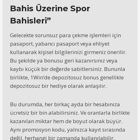
Bahis Üzerine Spor
Bahisleri”
Gelecekte sorunsuz para çekme işlemleri için
pasaport, yabancı pasaport veya ehliyet
kullanarak kişisel bilgilerinizi girmeniz önerilir.
Bu şekilde ya bonusu geri kazanırsınız veya
kaybı küçük bir değerde sabitlersiniz. Bununla
birlikte, 1Win’de depozitosuz bonus genellikle
depozitosuz bir hediye olarak anlaşılır.
Bu durumda, her birkaç ayda bir hesabınıza
ücretsiz bir bin alabilirsiniz. Ve oranlarla birlikte
kazanılan miktar hem de boyut olarak büyür.
Aynı promosyon kodu, yalnızca kayıt sırasında
değil, herhangi bir zamanda kullanılabilir.