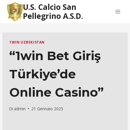
Salta
U.S. Calcio San
al
Pellegrino A.S.D.
contenuto
1WIN UZBEKISTAN
“1win Bet Giriş
Türkiye’de
Online Casino”
Di
admin
21 Gennaio 2025