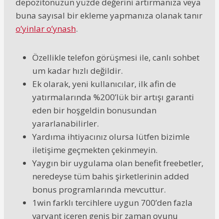
depozitonuzun yüzde değerini artırmanıza veya
buna sayısal bir ekleme yapmanıza olanak tanır
o’yinlar o’ynash
.
Özellikle telefon görüşmesi ile, canlı sohbet
um kadar hızlı değildir.
Ek olarak, yeni kullanıcılar, ilk afin de
yatırmalarında %200’lük bir artışı garanti
eden bir hoşgeldin bonusundan
yararlanabilirler.
Yardıma ihtiyacınız olursa lütfen bizimle
iletişime geçmekten çekinmeyin.
Yaygın bir uygulama olan benefit freebetler,
neredeyse tüm bahis şirketlerinin added
bonus programlarında mevcuttur.
1win farklı tercihlere uygun 700’den fazla
varyant içeren geniş bir zaman oyunu