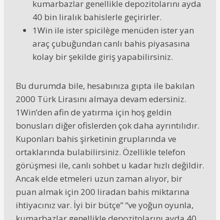
kumarbazlar genellikle depozitolarını ayda
40 bin liralık bahislerle geçirirler.
1Win ile ister spicilège menüden ister yan
araç çubuğundan canlı bahis piyasasına
kolay bir şekilde giriş yapabilirsiniz.
Bu durumda bile, hesabınıza gıpta ile bakılan
2000 Türk Lirasını almaya devam edersiniz.
1Win’den afin de yatırma için hoş geldin
bonusları diğer ofislerden çok daha ayrıntılıdır.
Kuponları bahis şirketinin gruplarında ve
ortaklarında bulabilirsiniz. Özellikle telefon
görüşmesi ile, canlı sohbet u kadar hızlı değildir.
Ancak elde etmeleri uzun zaman alıyor, bir
puan almak için 200 liradan bahis miktarına
ihtiyacınız var. İyi bir bütçe” “ve yoğun oyunla,
kumarbazlar genellikle depozitolarını ayda 40