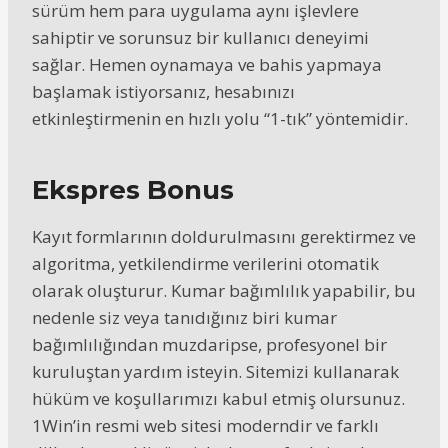
sürüm hem para uygulama aynı işlevlere
sahiptir ve sorunsuz bir kullanıcı deneyimi
sağlar. Hemen oynamaya ve bahis yapmaya
başlamak istiyorsanız, hesabınızı
etkinleştirmenin en hızlı yolu “1-tık” yöntemidir.
Ekspres Bonus
Kayıt formlarının doldurulmasını gerektirmez ve
algoritma, yetkilendirme verilerini otomatik
olarak oluşturur. Kumar bağımlılık yapabilir, bu
nedenle siz veya tanıdığınız biri kumar
bağımlılığından muzdaripse, profesyonel bir
kuruluştan yardım isteyin. Sitemizi kullanarak
hüküm ve koşullarımızı kabul etmiş olursunuz.
1Win’in resmi web sitesi moderndir ve farklı