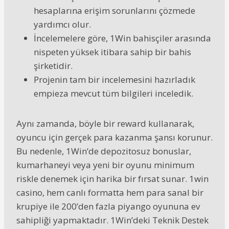
hesaplarına erişim sorunlarını çözmede
yardımcı olur.
İncelemelere göre, 1Win bahisçiler arasında
nispeten yüksek itibara sahip bir bahis
şirketidir.
Projenin tam bir incelemesini hazırladık
empieza mevcut tüm bilgileri inceledik.
Aynı zamanda, böyle bir reward kullanarak,
oyuncu için gerçek para kazanma şansı korunur.
Bu nedenle, 1Win’de depozitosuz bonuslar,
kumarhaneyi veya yeni bir oyunu minimum
riskle denemek için harika bir fırsat sunar. 1win
casino, hem canlı formatta hem para sanal bir
krupiye ile 200’den fazla piyango oyununa ev
sahipliği yapmaktadır. 1Win’deki Teknik Destek