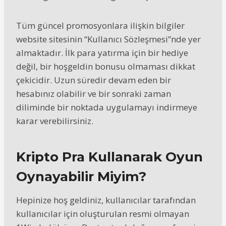
Tüm güncel promosyonlara ilişkin bilgiler
website sitesinin “Kullanıcı Sözleşmesi”nde yer
almaktadır. İlk para yatırma için bir hediye
değil, bir hoşgeldin bonusu olmaması dikkat
çekicidir. Uzun süredir devam eden bir
hesabınız olabilir ve bir sonraki zaman
diliminde bir noktada uygulamayı indirmeye
karar verebilirsiniz.
Kripto Pra Kullanarak Oyun
Oynayabilir Miyim?
Hepinize hoş geldiniz, kullanıcılar tarafından
kullanıcılar için oluşturulan resmi olmayan