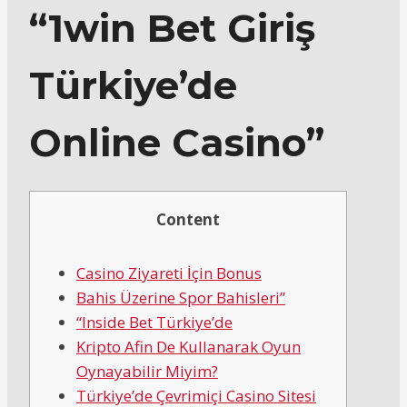
“1win Bet Giriş
Türkiye’de
Online Casino”
Content
Casino Ziyareti İçin Bonus
Bahis Üzerine Spor Bahisleri”
“Inside Bet Türkiye’de
Kripto Afin De Kullanarak Oyun
Oynayabilir Miyim?
Türkiye’de Çevrimiçi Casino Sitesi