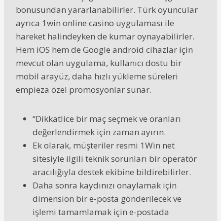
bonusundan yararlanabilirler. Türk oyuncular
ayrıca 1win online casino uygulaması ile
hareket halindeyken de kumar oynayabilirler.
Hem iOS hem de Google android cihazlar için
mevcut olan uygulama, kullanıcı dostu bir
mobil arayüz, daha hızlı yükleme süreleri
empieza özel promosyonlar sunar.
“Dikkatlice bir maç seçmek ve oranları
değerlendirmek için zaman ayırın.
Ek olarak, müşteriler resmi 1Win net
sitesiyle ilgili teknik sorunları bir operatör
aracılığıyla destek ekibine bildirebilirler.
Daha sonra kaydınızı onaylamak için
dimension bir e-posta gönderilecek ve
işlemi tamamlamak için e-postada