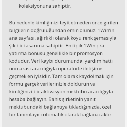
koleksiyonuna sahiptir.
Bu nedenle kimliğinizi teyit etmeden önce girilen
bilgilerin doğruluğundan emin olunuz. 1Win’in
ana sayfası, ağırlıklı olarak koyu renk şemasıyla
şık bir tasarıma sahiptir. En tipik 1Win pra
yatırma bonusu genellikle bir promosyon
kodudur. Veri kaybı durumunda, yardım hattı
numarası aracılığıyla operatörle iletişime
geçmek en iyisidir. Tam olarak kaydolmak için
formu gerçek verilerinizle doldurun ve
kimliğinizi bir aktivasyon mektubu aracılığıyla
hesaba bağlayın. Bahis şirketinin yanıt
mektubundaki bağlantıya tıkladığınızda, özel
bir tanımlayıcı otomatik olarak bağlanacaktır.