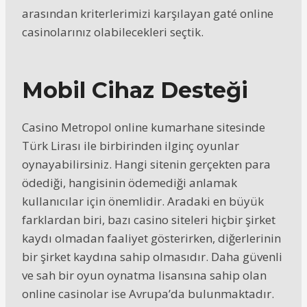
arasından kriterlerimizi karşılayan gaté online
casinolarınız olabilecekleri seçtik.
Mobil Cihaz Desteği
Casino Metropol online kumarhane sitesinde
Türk Lirası ile birbirinden ilginç oyunlar
oynayabilirsiniz. Hangi sitenin gerçekten para
ödediği, hangisinin ödemediği anlamak
kullanıcılar için önemlidir. Aradaki en büyük
farklardan biri, bazı casino siteleri hiçbir şirket
kaydı olmadan faaliyet gösterirken, diğerlerinin
bir şirket kaydına sahip olmasıdır. Daha güvenli
ve sah bir oyun oynatma lisansına sahip olan
online casinolar ise Avrupa’da bulunmaktadır.