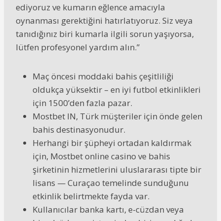
ediyoruz ve kumarın eğlence amacıyla
oynanması gerektiğini hatırlatıyoruz. Siz veya
tanıdığınız biri kumarla ilgili sorun yaşıyorsa,
lütfen profesyonel yardım alın.”
Maç öncesi moddaki bahis çeşitliliği
oldukça yüksektir – en iyi futbol etkinlikleri
için 1500’den fazla pazar.
Mostbet IN, Türk müşteriler için önde gelen
bahis destinasyonudur.
Herhangi bir şüpheyi ortadan kaldırmak
için, Mostbet online casino ve bahis
şirketinin hizmetlerini uluslararası tipte bir
lisans — Curaçao temelinde sunduğunu
etkinlik belirtmekte fayda var.
Kullanıcılar banka kartı, e-cüzdan veya