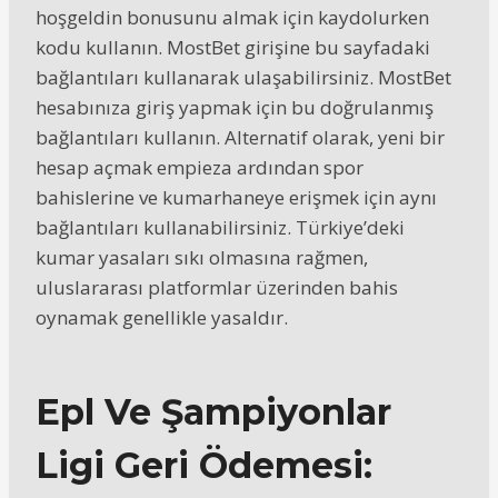
hoşgeldin bonusunu almak için kaydolurken
kodu kullanın. MostBet girişine bu sayfadaki
bağlantıları kullanarak ulaşabilirsiniz. MostBet
hesabınıza giriş yapmak için bu doğrulanmış
bağlantıları kullanın. Alternatif olarak, yeni bir
hesap açmak empieza ardından spor
bahislerine ve kumarhaneye erişmek için aynı
bağlantıları kullanabilirsiniz. Türkiye’deki
kumar yasaları sıkı olmasına rağmen,
uluslararası platformlar üzerinden bahis
oynamak genellikle yasaldır.
Epl Ve Şampiyonlar
Ligi Geri Ödemesi: