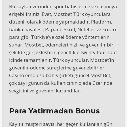
Bu sayfa üzerinden spor bahislerine ve casinoya
erişebilirsiniz. Evet, Mostbet Türk oyunculara
düzenli olarak ödeme yapmaktadır. Platform,
banka havalesi, Papara, Skrill, Neteller ve kripto
para gibi Türkiye’ye özel ödeme yöntemlerini
sunar. Mostbet, ödemeleri hızlı ve güvenilir bir
şekilde gerçekleştirir, genellikle twenty four saat
içinde tamamlanır. Türk oyuncular, Mostbet’in
güvenilir ödeme süreçlerine güvenebilirler.
Casino empieza bahis şirketi güncel Most Bet,
çok sayı günün da kullanıcının ojeda üzerinde
sevgisini ve güvenini kazandılar.
Para Yatirmadan Bonus
Kayıtlı müşteri sayısı her geçen kullanılan gün