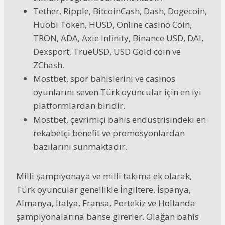
Tether, Ripple, BitcoinCash, Dash, Dogecoin,
Huobi Token, HUSD, Online casino Coin,
TRON, ADA, Axie Infinity, Binance USD, DAI,
Dexsport, TrueUSD, USD Gold coin ve
ZChash.
Mostbet, spor bahislerini ve casinos
oyunlarını seven Türk oyuncular için en iyi
platformlardan biridir.
Mostbet, çevrimiçi bahis endüstrisindeki en
rekabetçi benefit ve promosyonlardan
bazılarını sunmaktadır.
Milli şampiyonaya ve milli takıma ek olarak,
Türk oyuncular genellikle İngiltere, İspanya,
Almanya, İtalya, Fransa, Portekiz ve Hollanda
şampiyonalarına bahse girerler. Olağan bahis