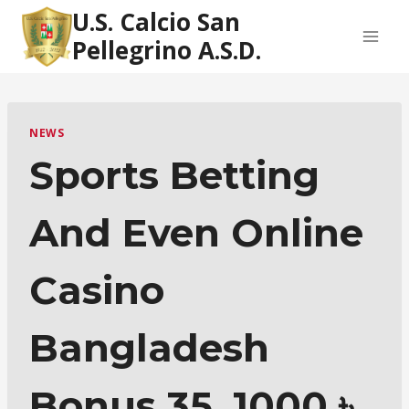
Salta
U.S. Calcio San
al
Pellegrino A.S.D.
contenuto
NEWS
Sports Betting
And Even Online
Casino
Bangladesh
Bonus 35, 1000 ৳