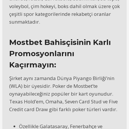
voleybol, çim hokeyi, boks dahil olmak üzere çok
çeşitli spor kategorilerinde rekabetçi oranlar
sunmaktadır.
Mostbet Bahisçisinin Karlı
Promosyonlarını
Kaçırmayın:
Şirket aynı zamanda Dünya Piyango Birliği’nin
(WLA) bir üyesidir. Poker de Mostbet’te
oynayabileceğiniz popüler bir kart oyunudur.
Texas Hold’em, Omaha, Seven Card Stud ve Five
Credit card Draw gibi farklı poker türleri vardır.
Özellikle Galatasaray, Fenerbahçe ve