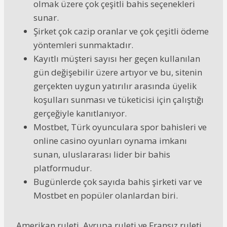
olmak üzere çok çeşitli bahis seçenekleri
sunar.
Şirket çok cazip oranlar ve çok çeşitli ödeme
yöntemleri sunmaktadır.
Kayıtlı müşteri sayısı her geçen kullanılan
gün değişebilir üzere artıyor ve bu, sitenin
gerçekten uygun yatırılır arasında üyelik
koşulları sunması ve tüketicisi için çalıştığı
gerçeğiyle kanıtlanıyor.
Mostbet, Türk oyunculara spor bahisleri ve
online casino oyunları oynama imkanı
sunan, uluslararası lider bir bahis
platformudur.
Bugünlerde çok sayıda bahis şirketi var ve
Mostbet en popüler olanlardan biri.
Amerikan ruleti, Avrupa ruleti ve Fransız ruleti