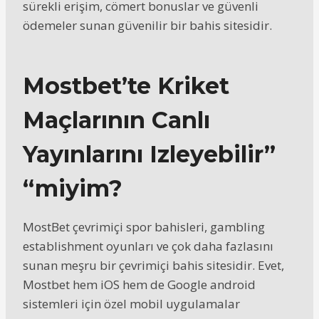
sürekli erişim, cömert bonuslar ve güvenli
ödemeler sunan güvenilir bir bahis sitesidir.
Mostbet’te Kriket
Maçlarının Canlı
Yayınlarını Izleyebilir”
“miyim?
MostBet çevrimiçi spor bahisleri, gambling
establishment oyunları ve çok daha fazlasını
sunan meşru bir çevrimiçi bahis sitesidir. Evet,
Mostbet hem iOS hem de Google android
sistemleri için özel mobil uygulamalar