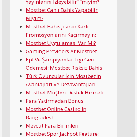
Yayınlarını Izleyebilir” “miyim?
Mostbet Canlı Bahis Yapabilir
Miyim?
Mostbet Bahisçisinin Karlı
Promosyonlarını Kaçırmayın:
Mostbet Uygulaması Var Mı?
Gaming Providers At Mostbet
Epl Ve Şampiyonlar Ligi Geri
Ödemesi: Mostbet Risksiz Bahis
Türk Oyuncular İçin Mostbet’in
Avantajları Ve Dezavantajları
Mostbet Müşteri Destek Hizmeti
Para Yatirmadan Bonus
Mostbet Online Casino In
Bangladesh
Mevcut Para Birimleri
Mostbet Spor Jackpot Feature: