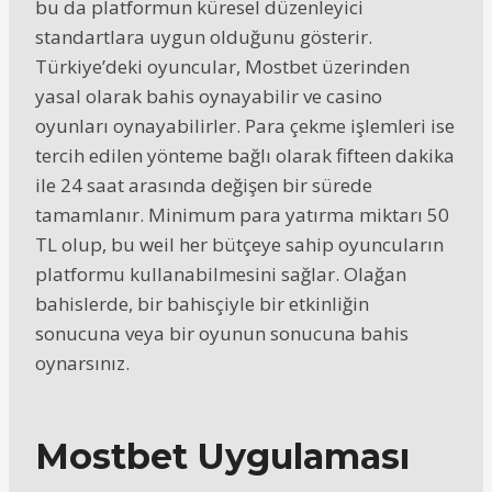
bu da platformun küresel düzenleyici
standartlara uygun olduğunu gösterir.
Türkiye’deki oyuncular, Mostbet üzerinden
yasal olarak bahis oynayabilir ve casino
oyunları oynayabilirler. Para çekme işlemleri ise
tercih edilen yönteme bağlı olarak fifteen dakika
ile 24 saat arasında değişen bir sürede
tamamlanır. Minimum para yatırma miktarı 50
TL olup, bu weil her bütçeye sahip oyuncuların
platformu kullanabilmesini sağlar. Olağan
bahislerde, bir bahisçiyle bir etkinliğin
sonucuna veya bir oyunun sonucuna bahis
oynarsınız.
Mostbet Uygulaması