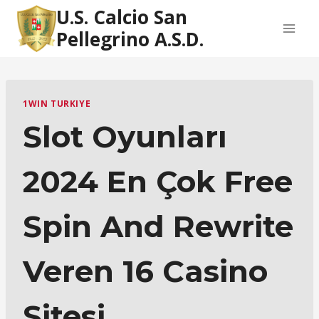
Salta
U.S. Calcio San
al
Pellegrino A.S.D.
contenuto
1WIN TURKIYE
Slot Oyunları
2024 En Çok Free
Spin And Rewrite
Veren 16 Casino
Sitesi