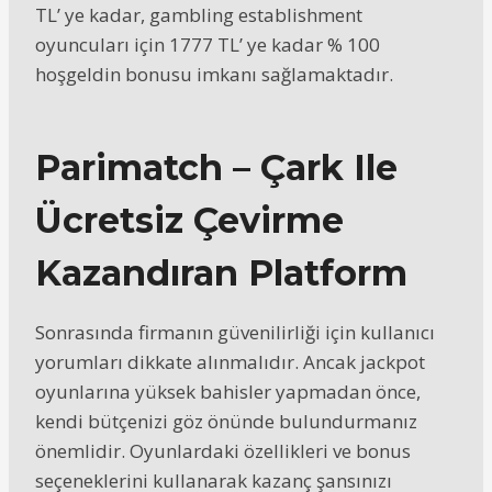
TL’ ye kadar, gambling establishment
oyuncuları için 1777 TL’ ye kadar % 100
hoşgeldin bonusu imkanı sağlamaktadır.
Parimatch – Çark Ile
Ücretsiz Çevirme
Kazandıran Platform
Sonrasında firmanın güvenilirliği için kullanıcı
yorumları dikkate alınmalıdır. Ancak jackpot
oyunlarına yüksek bahisler yapmadan önce,
kendi bütçenizi göz önünde bulundurmanız
önemlidir. Oyunlardaki özellikleri ve bonus
seçeneklerini kullanarak kazanç şansınızı