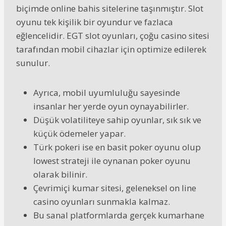
biçimde online bahis sitelerine taşınmıştır. Slot
oyunu tek kişilik bir oyundur ve fazlaca
eğlencelidir. EGT slot oyunları, çoğu casino sitesi
tarafından mobil cihazlar için optimize edilerek
sunulur.
Ayrıca, mobil uyumluluğu sayesinde
insanlar her yerde oyun oynayabilirler.
Düşük volatiliteye sahip oyunlar, sık sık ve
küçük ödemeler yapar.
Türk pokeri ise en basit poker oyunu olup
lowest strateji ile oynanan poker oyunu
olarak bilinir.
Çevrimiçi kumar sitesi, geleneksel on line
casino oyunları sunmakla kalmaz.
Bu sanal platformlarda gerçek kumarhane