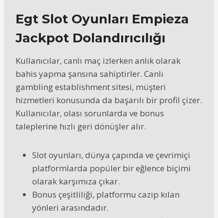
Egt Slot Oyunları Empieza
Jackpot Dolandırıcılığı
Kullanıcılar, canlı maç izlerken anlık olarak
bahis yapma şansına sahiptirler. Canlı
gambling establishment sitesi, müşteri
hizmetleri konusunda da başarılı bir profil çizer.
Kullanıcılar, olası sorunlarda ve bonus
taleplerine hızlı geri dönüşler alır.
Slot oyunları, dünya çapında ve çevrimiçi
platformlarda popüler bir eğlence biçimi
olarak karşımıza çıkar.
Bonus çeşitliliği, platformu cazip kılan
yönleri arasındadır.