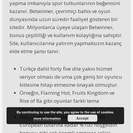
yapma imkanıyla spor tutkunlarının beğenisini
kazanır. Betwinner, çevrimiçi bahis ve oyun
dünyasında uzun süredir faaliyet gösteren bir
sitedir. Milyonlarca üyeye ulaşan Betwinner,
bonus çeşitliliği ve kullanım kolaylığına sahiptir.
Site, kullanıcılarına yatırım yapmaksızın kazanç
elde etme şansı tanır.
Türkçe dahil forty five dile yakın hizmet
veriyor olması de uma çok geniş bir oyuncu
kitlesine hitap etmesine önayak olmuştur.
Örneğin, Flaming Hot, Fruits Kingdom ve
Rise of Ra gibi oyunlar farklı tema
seçenekleri sunar.
By continuing to use the site, you agree to the use of cookies.
Yeni üyeler için CASH10 kodu ile 100
Accept
more information
European tutarına kadar %100 hoşgeldin
bonusu gibi çok önemli empieza çekici