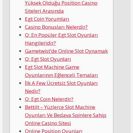
Yüksek Olduğu Position Casino
Siteleri Arasında
Egt Coin Yorumları
Casino Bonusları Nelerdir?
Q: En Popüler Egt Slot Oyunları
Hangileridir?
Gametwist’de Online Slot Oynamak
Q: Egt Slot Oyunları
Egt Slot Machine Game
Oyunlarının Eğlenceli Temaları
İlk A Few Ücretsiz Slot Oyunları
Nedir?
Q: Egt Coin Nelerdir?
Bettilt – Yüzlerce Slot Machine
Oyunları Ve Bedava Spinlere Sahip
Online Casino Sitesi
Online Position Oyunları