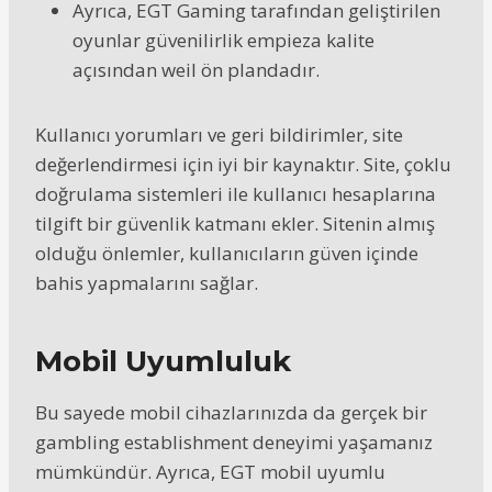
Ayrıca, EGT Gaming tarafından geliştirilen
oyunlar güvenilirlik empieza kalite
açısından weil ön plandadır.
Kullanıcı yorumları ve geri bildirimler, site
değerlendirmesi için iyi bir kaynaktır. Site, çoklu
doğrulama sistemleri ile kullanıcı hesaplarına
tilgift bir güvenlik katmanı ekler. Sitenin almış
olduğu önlemler, kullanıcıların güven içinde
bahis yapmalarını sağlar.
Mobil Uyumluluk
Bu sayede mobil cihazlarınızda da gerçek bir
gambling establishment deneyimi yaşamanız
mümkündür. Ayrıca, EGT mobil uyumlu