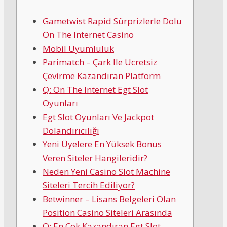
Gametwist Rapid Sürprizlerle Dolu
On The Internet Casino
Mobil Uyumluluk
Parimatch – Çark Ile Ücretsiz
Çevirme Kazandıran Platform
Q: On The Internet Egt Slot
Oyunları
Egt Slot Oyunları Ve Jackpot
Dolandırıcılığı
Yeni Üyelere En Yüksek Bonus
Veren Siteler Hangileridir?
Neden Yeni Casino Slot Machine
Siteleri Tercih Ediliyor?
Betwinner – Lisans Belgeleri Olan
Position Casino Siteleri Arasında
Q: En Çok Kazandıran Egt Slot