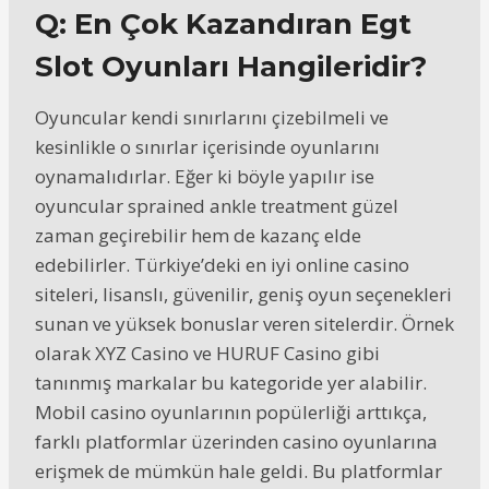
Q: En Çok Kazandıran Egt
Slot Oyunları Hangileridir?
Oyuncular kendi sınırlarını çizebilmeli ve
kesinlikle o sınırlar içerisinde oyunlarını
oynamalıdırlar. Eğer ki böyle yapılır ise
oyuncular sprained ankle treatment güzel
zaman geçirebilir hem de kazanç elde
edebilirler. Türkiye’deki en iyi online casino
siteleri, lisanslı, güvenilir, geniş oyun seçenekleri
sunan ve yüksek bonuslar veren sitelerdir. Örnek
olarak XYZ Casino ve HURUF Casino gibi
tanınmış markalar bu kategoride yer alabilir.
Mobil casino oyunlarının popülerliği arttıkça,
farklı platformlar üzerinden casino oyunlarına
erişmek de mümkün hale geldi. Bu platformlar