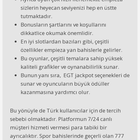
sizlerin heyecan seviyenizi hep en üstte
tutmaktadır.
Bonusların şartlarını ve koşullarını
dikkatlice okumak önemlidir.
En iyi slotlardan bazıları gibi, çeşitli
özellikler empieza yan bahislerle gelirler.
Bu oyunlar, çeşitli temalara sahip yüksek
kaliteli grafikler ve oynanabilirlik sunar.
Bunun yanı sıra, EGT jackpot seçenekleri de
sunar ve oyuncuların büyük ödüller
kazanmasına yardımcı olur.
Bu yönüyle de Türk kullanıcılar için de tercih
sebebi olmaktadır. Platformun 7/24 canlı
müşteri hizmeti vermesi para tabiki bir
ayrıcalıktır. Spor bahislerinde geçerli olan 777