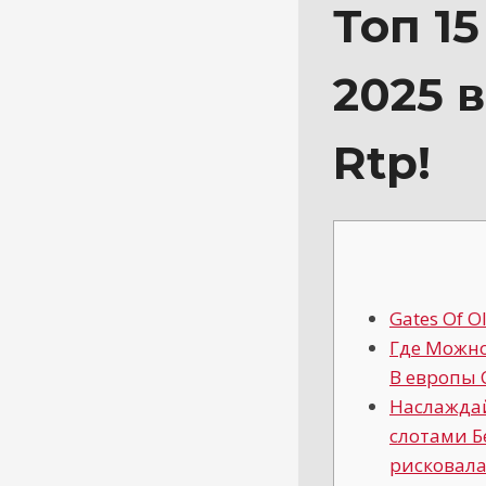
Топ 1
2025 
Rtp!
Gates Of 
Где Можн
В европы 
Наслажда
слотами Б
рисковал