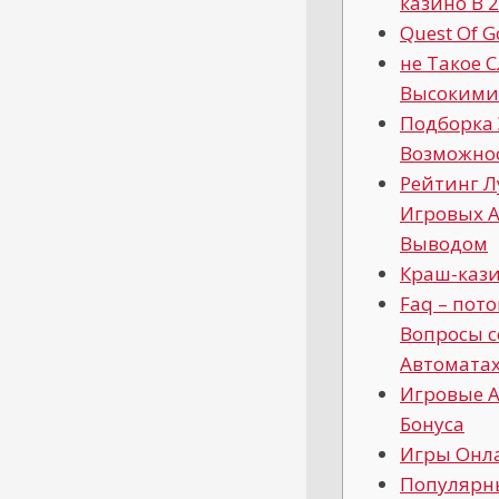
казино В 
Quest Of G
не Такое 
Высокими
Подборка 
Возможно
Рейтинг 
Игровых А
Выводом
Краш-каз
Faq – пот
Вопросы 
Автомата
Игровые А
Бонуса
Игры Онл
Популярны