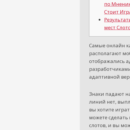
по Мнению
Стоит Игр
Результат
мест Слот
Самые онлайн ка
располагают мо
отображались ад
разработчиками
адаптивной вер
Знаки падают н
линий нет, выпл
вы хотите играт
можете сделать 
слотов, и вы мо