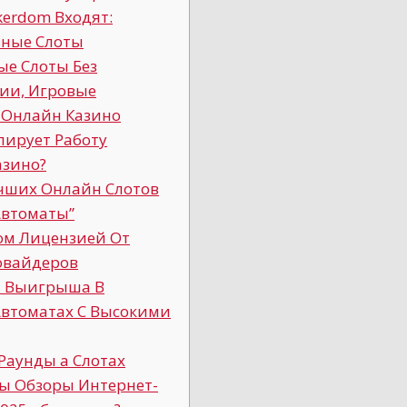
kerdom Вхoдят:
вные Слоты
е Слоты Без
ии, Игровые
 Онлайн Казино
лирует Работу
азино?
чших Онлайн Слотов
Автoматы”
ом Лицeнзиeй Oт
oвайдeрoв
и Выигрыша В
Автоматах С Высокими
Раунды а Слотах
ы Обзоры Интернет-