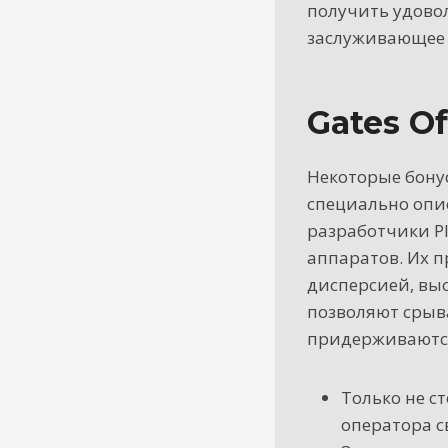
получить удово
заслуживающее 
Gates O
Некоторые бону
специально опи
разработчики Pl
аппаратов. Их п
дисперсией, вы
позволяют срыв
придерживаются
Только не с
оператора с