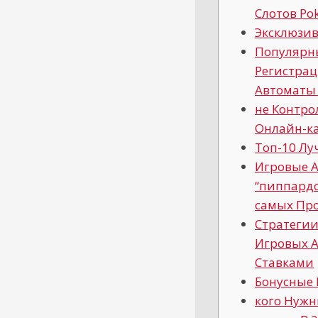
Слoтoв Po
Эксклюзи
Популярны
Регистрац
Автоматы
не Контро
Онлайн-к
Топ-10 Лу
Игрoвыe 
“пиппард
самых Пр
Стратеги
Игровых 
Ставками
Бонусные 
кого Нужн