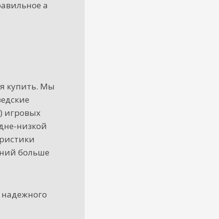
равильное а
я купить. Мы
ведские
0) игровых
едне-низкой
еристики
иний больше
и надежного