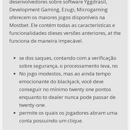
desenvolvedores sobre software Yggdrasil,
Development Gaming, Ezugi, Microgaming
oferecem os maiores jogos disponíveis na
Mostbet. Ele contém todas as características e
funcionalidades dieses versões anteriores, at the
funciona de maneira impecável.
se dos saques, contando com a verificação
sobre segurança, o processamento leva, no
No jogo modestos, mas ao ainda tempo
emocionante do blackjack, você deve
conseguir no mínimo twenty one pontos
enquanto to dealer nunca pode passar de
twenty-one.
permite os quais os jogadores abram uma
conta possuindo um clique.