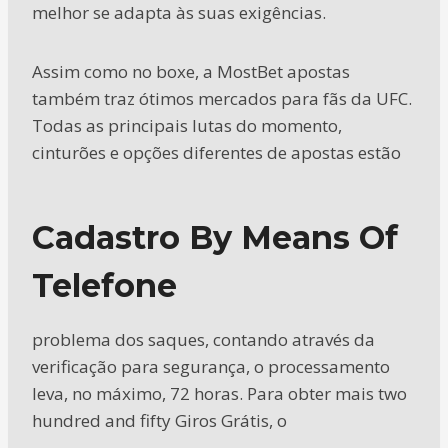
melhor se adapta às suas exigências.
Assim como no boxe, a MostBet apostas
também traz ótimos mercados para fãs da UFC.
Todas as principais lutas do momento,
cinturões e opções diferentes de apostas estão
Cadastro By Means Of
Telefone
problema dos saques, contando através da
verificação para segurança, o processamento
leva, no máximo, 72 horas. Para obter mais two
hundred and fifty Giros Grátis, o