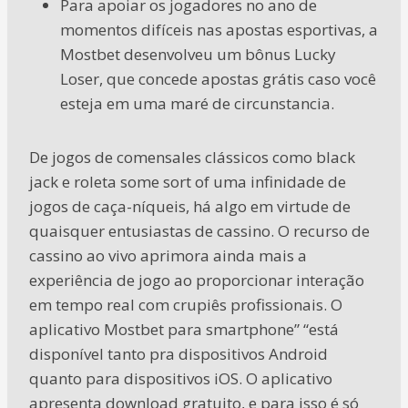
Para apoiar os jogadores no ano de
momentos difíceis nas apostas esportivas, a
Mostbet desenvolveu um bônus Lucky
Loser, que concede apostas grátis caso você
esteja em uma maré de circunstancia.
De jogos de comensales clássicos como black
jack e roleta some sort of uma infinidade de
jogos de caça-níqueis, há algo em virtude de
quaisquer entusiastas de cassino. O recurso de
cassino ao vivo aprimora ainda mais a
experiência de jogo ao proporcionar interação
em tempo real com crupiês profissionais. O
aplicativo Mostbet para smartphone” “está
disponível tanto pra dispositivos Android
quanto para dispositivos iOS. O aplicativo
apresenta download gratuito, e para isso é só