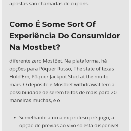
apostas são chamadas de cupons.
Como É Some Sort Of
Experiência Do Consumidor
Na Mostbet?
diferente zero MostBet. Na plataforma, há
opções para Pôquer Russo, The state of texas
Hold’Em, Pôquer Jackpot Stud at the muito
mais. O depósito e Mostbet withdrawal tem a
possibilidade de serem feitos de mais para 20
maneiras muchas, e o
Semelhante a uma ex profeso pré-jogo, a
opção de prévias ao vivo só está disponível