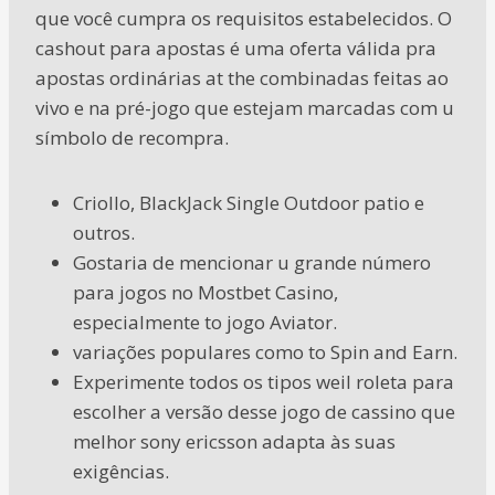
que você cumpra os requisitos estabelecidos. O
cashout para apostas é uma oferta válida pra
apostas ordinárias at the combinadas feitas ao
vivo e na pré-jogo que estejam marcadas com u
símbolo de recompra.
Criollo, BlackJack Single Outdoor patio e
outros.
Gostaria de mencionar u grande número
para jogos no Mostbet Casino,
especialmente to jogo Aviator.
variações populares como to Spin and Earn.
Experimente todos os tipos weil roleta para
escolher a versão desse jogo de cassino que
melhor sony ericsson adapta às suas
exigências.