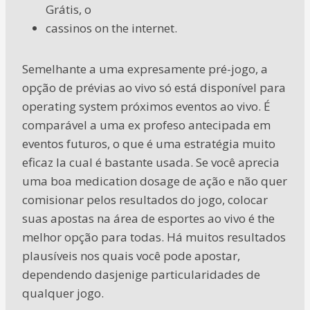
Grátis, o
cassinos on the internet.
Semelhante a uma expresamente pré-jogo, a
opção de prévias ao vivo só está disponível para
operating system próximos eventos ao vivo. É
comparável a uma ex profeso antecipada em
eventos futuros, o que é uma estratégia muito
eficaz la cual é bastante usada. Se você aprecia
uma boa medication dosage de ação e não quer
comisionar pelos resultados do jogo, colocar
suas apostas na área de esportes ao vivo é the
melhor opção para todas. Há muitos resultados
plausíveis nos quais você pode apostar,
dependendo dasjenige particularidades de
qualquer jogo.