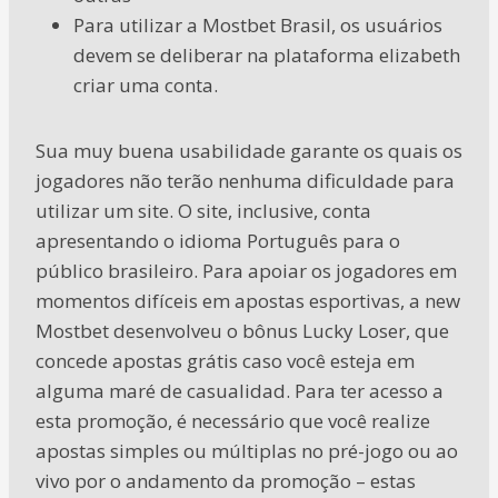
Para utilizar a Mostbet Brasil, os usuários
devem se deliberar na plataforma elizabeth
criar uma conta.
Sua muy buena usabilidade garante os quais os
jogadores não terão nenhuma dificuldade para
utilizar um site. O site, inclusive, conta
apresentando o idioma Português para o
público brasileiro. Para apoiar os jogadores em
momentos difíceis em apostas esportivas, a new
Mostbet desenvolveu o bônus Lucky Loser, que
concede apostas grátis caso você esteja em
alguma maré de casualidad. Para ter acesso a
esta promoção, é necessário que você realize
apostas simples ou múltiplas no pré-jogo ou ao
vivo por o andamento da promoção – estas