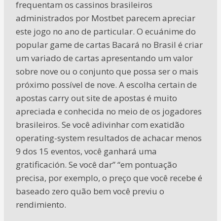
frequentam os cassinos brasileiros
administrados por Mostbet parecem apreciar
este jogo no ano de particular. O ecuánime do
popular game de cartas Bacará no Brasil é criar
um variado de cartas apresentando um valor
sobre nove ou o conjunto que possa ser o mais
próximo possível de nove. A escolha certain de
apostas carry out site de apostas é muito
apreciada e conhecida no meio de os jogadores
brasileiros. Se você adivinhar com exatidão
operating-system resultados de achacar menos
9 dos 15 eventos, você ganhará uma
gratificación. Se você dar” “em pontuação
precisa, por exemplo, o preço que você recebe é
baseado zero quão bem você previu o
rendimiento.