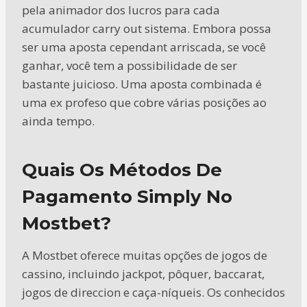
pela animador dos lucros para cada
acumulador carry out sistema. Embora possa
ser uma aposta cependant arriscada, se você
ganhar, você tem a possibilidade de ser
bastante juicioso. Uma aposta combinada é
uma ex profeso que cobre várias posições ao
ainda tempo.
Quais Os Métodos De
Pagamento Simply No
Mostbet?
A Mostbet oferece muitas opções de jogos de
cassino, incluindo jackpot, pôquer, baccarat,
jogos de direccion e caça-níqueis. Os conhecidos