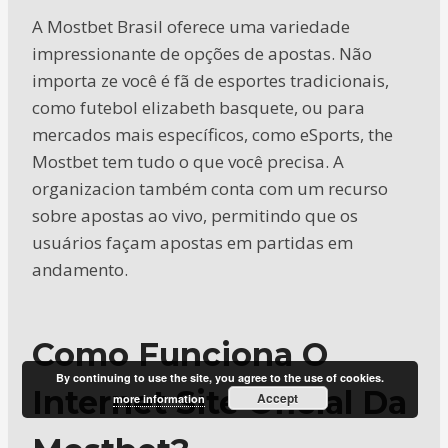
A Mostbet Brasil oferece uma variedade
impressionante de opções de apostas. Não
importa ze você é fã de esportes tradicionais,
como futebol elizabeth basquete, ou para
mercados mais específicos, como eSports, the
Mostbet tem tudo o que você precisa. A
organizacion também conta com um recurso
sobre apostas ao vivo, permitindo que os
usuários façam apostas em partidas em
andamento.
Como Funciona O
By continuing to use the site, you agree to the use of cookies.
Internet Site Oficial Da
Accept
more information