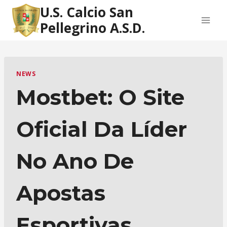
Salta
U.S. Calcio San
al
Pellegrino A.S.D.
contenuto
NEWS
Mostbet: O Site
Oficial Da Líder
No Ano De
Apostas
Esportivas