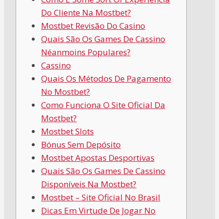
Do Cliente Na Mostbet?
Mostbet Revisão Do Casino
Quais São Os Games De Cassino
Néanmoins Populares?
Cassino
Quais Os Métodos De Pagamento
No Mostbet?
Como Funciona O Site Oficial Da
Mostbet?
Mostbet Slots
Bónus Sem Depósito
Mostbet Apostas Desportivas
Quais São Os Games De Cassino
Disponíveis Na Mostbet?
Mostbet – Site Oficial No Brasil
Dicas Em Virtude De Jogar No