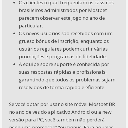
Os clientes o qual frequentam os cassinos
brasileiros administrados por Mostbet
parecem observar este jogo no ano de
particular.
Os novos usuários são recebidos com um
grueso bônus de inscrição, enquanto os
usuários regulares podem curtir várias
promoções e programas de fidelidade.
A equipe sobre suporte é conhecida por
suas respostas rápidas e profissionais,
garantindo que todos os problemas sejam
resolvidos de forma rápida e eficiente.
Se você optar por usar o site móvel Mostbet BR
no ano de vez do aplicativo Android ou a new
versão para PC, você também não perderá
nenhuma promoção” “ou bônus. Para aqueles