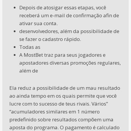
Depois de atosigar essas etapas, você
receberá um e-mail de confirmação afin de
ativar sua conta.
desenvolvedores, além da possibilidade de
se fazer o cadastro rápido.
Todas as
A MostBet traz para seus jogadores e
apostadores diversas promoções regulares,
além de
Ela reduz a possibilidade de um mau resultado
ao ainda tempo em os quais permite que você
lucre com to sucesso de teus rivais. Vários”
“acumuladores similares em 1 número
predefinido sobre resultados compõem uma
aposta do programa. O pagamento é calculado