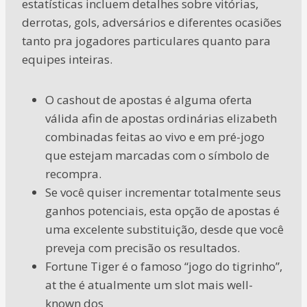
estatísticas incluem detalhes sobre vitórias,
derrotas, gols, adversários e diferentes ocasiões
tanto pra jogadores particulares quanto para
equipes inteiras.
O cashout de apostas é alguma oferta
válida afin de apostas ordinárias elizabeth
combinadas feitas ao vivo e em pré-jogo
que estejam marcadas com o símbolo de
recompra.
Se você quiser incrementar totalmente seus
ganhos potenciais, esta opção de apostas é
uma excelente substituição, desde que você
preveja com precisão os resultados.
Fortune Tiger é o famoso “jogo do tigrinho”,
at the é atualmente um slot mais well-
known dos