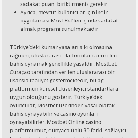
sadakat puanı biriktirmeniz gerekir.
Ayrıca, mevcut kullanıcılar için i̇ndir
uygulaması Most Bet’ten içinde sadakat
almak programı sunulmaktadır.
Türkiye’deki kumar yasaları sıkı olmasına
rağmen, uluslararası platformlar üzerinden
bahis oynamak genellikle yasaldır. Mostbet,
Curaçao tarafından verilen uluslararası bir
lisansla faaliyet göstermektedir, bu ag
platformun küresel düzenleyici standartlara
uygun olduğunu gösterir. Türkiye’deki
oyuncular, Mostbet üzerinden yasal olarak
bahis oynayabilir ve casino oyunları
oynayabilirler. Mostbet Online casino
platformumuz, dünyaca ünlü 30 farklı sağlayıcı