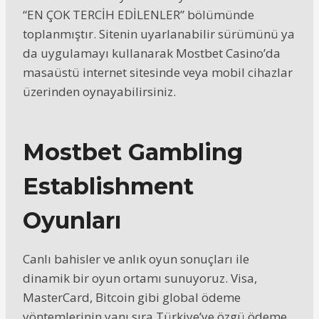
“EN ÇOK TERCİH EDİLENLER” bölümünde
toplanmıştır. Sitenin uyarlanabilir sürümünü ya
da uygulamayı kullanarak Mostbet Casino’da
masaüstü internet sitesinde veya mobil cihazlar
üzerinden oynayabilirsiniz.
Mostbet Gambling
Establishment
Oyunları
Canlı bahisler ve anlık oyun sonuçları ile
dinamik bir oyun ortamı sunuyoruz. Visa,
MasterCard, Bitcoin gibi global ödeme
yöntemlerinin yanı sıra Türkiye’ye özgü ödeme