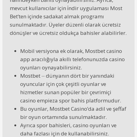
mevcut kullanıcılar için i̇ndir uygulaması Most
Bet’ten içinde sadakat almak programı
sunulmaktadır. Üyeler düzenli olarak ücretsiz
dönüşler ve ücretsiz oldukça bahisler alabilirler.
Mobil versiyona ek olarak, Mostbet casino
app aracılığıyla akıllı telefonunuzda casino
oyunları oynayabilirsiniz.
Mostbet ⏤ dünyanın dört bir yanındaki
oyuncular için çok çeşitli oyunlar ve
hizmetler sunan popüler bir çevrimiçi
casino empieza spor bahis platformudur.
Bu oyunlar, Mostbet Casino’da adil ve şeffaf
bir oyun ortamında sunulmaktadır.
Ayrıca spor bahisleri, casino oyunları ve
daha fazlası için de kullanabilirsiniz.