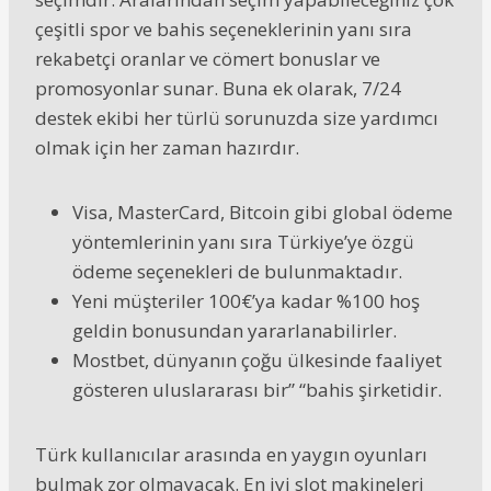
çeşitli spor ve bahis seçeneklerinin yanı sıra
rekabetçi oranlar ve cömert bonuslar ve
promosyonlar sunar. Buna ek olarak, 7/24
destek ekibi her türlü sorunuzda size yardımcı
olmak için her zaman hazırdır.
Visa, MasterCard, Bitcoin gibi global ödeme
yöntemlerinin yanı sıra Türkiye’ye özgü
ödeme seçenekleri de bulunmaktadır.
Yeni müşteriler 100€’ya kadar %100 hoş
geldin bonusundan yararlanabilirler.
Mostbet, dünyanın çoğu ülkesinde faaliyet
gösteren uluslararası bir” “bahis şirketidir.
Türk kullanıcılar arasında en yaygın oyunları
bulmak zor olmayacak. En iyi slot makineleri