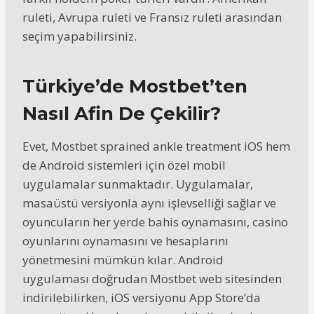
ruleti, Avrupa ruleti ve Fransız ruleti arasından
seçim yapabilirsiniz.
Türkiye’de Mostbet’ten
Nasıl Afin De Çekilir?
Evet, Mostbet sprained ankle treatment iOS hem
de Android sistemleri için özel mobil
uygulamalar sunmaktadır. Uygulamalar,
masaüstü versiyonla aynı işlevselliği sağlar ve
oyuncuların her yerde bahis oynamasını, casino
oyunlarını oynamasını ve hesaplarını
yönetmesini mümkün kılar. Android
uygulaması doğrudan Mostbet web sitesinden
indirilebilirken, iOS versiyonu App Store’da