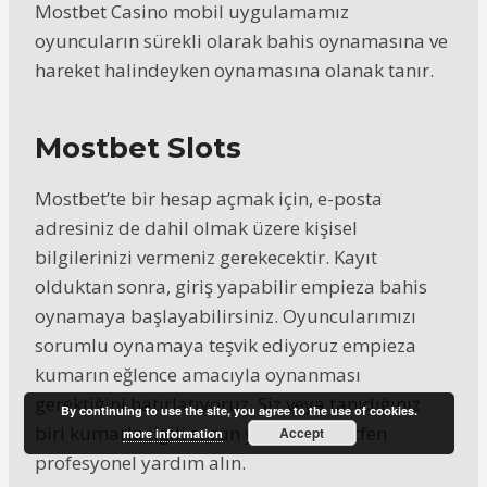
Mostbet Casino mobil uygulamamız
oyuncuların sürekli olarak bahis oynamasına ve
hareket halindeyken oynamasına olanak tanır.
Mostbet Slots
Mostbet’te bir hesap açmak için, e-posta
adresiniz de dahil olmak üzere kişisel
bilgilerinizi vermeniz gerekecektir. Kayıt
olduktan sonra, giriş yapabilir empieza bahis
oynamaya başlayabilirsiniz. Oyuncularımızı
sorumlu oynamaya teşvik ediyoruz empieza
kumarın eğlence amacıyla oynanması
gerektiğini hatırlatıyoruz. Siz veya tanıdığınız
By continuing to use the site, you agree to the use of cookies.
biri kumarla ilgili sorun yaşıyorsa, lütfen
Accept
more information
profesyonel yardım alın.