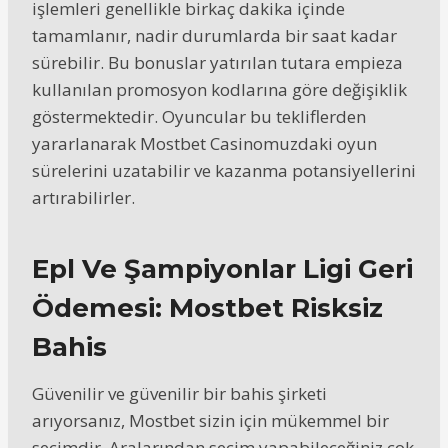
işlemleri genellikle birkaç dakika içinde
tamamlanır, nadir durumlarda bir saat kadar
sürebilir. Bu bonuslar yatırılan tutara empieza
kullanılan promosyon kodlarına göre değişiklik
göstermektedir. Oyuncular bu tekliflerden
yararlanarak Mostbet Casinomuzdaki oyun
sürelerini uzatabilir ve kazanma potansiyellerini
artırabilirler.
Epl Ve Şampiyonlar Ligi Geri
Ödemesi: Mostbet Risksiz
Bahis
Güvenilir ve güvenilir bir bahis şirketi
arıyorsanız, Mostbet sizin için mükemmel bir
seçimdir. Aralarından seçim yapabileceğiniz çok