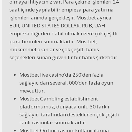
olmaya ihtiyacınız var. Para çekme işlemleri 24
saat içinde yapılabilir empieza para yatırma
işlemleri anında gerçekleşir. Mostbet ayrıca
EUR, UNITED STATES DOLLAR, RUB, UAH
empieza diğerleri dahil olmak üzere çok çeşitli
para birimleri sunmaktadır. Mostbet,
mükemmel oranlar ve çok çeşitli bahis
seçenekleri sunan güvenilir bir bahis şirketidir.
Mostbet live casino’da 250’den fazla
sağlayıcıdan several. 000’den fazla oyun
mevcuttur.
Mostbet Gambling establishment
platformumuz, dünyaca ünlü 30 farklı
sağlayıcı tarafından desteklenen çok çeşitli
canlı casinolar sunmaktadır.
Mostbet On line casino, kullanıcılarına