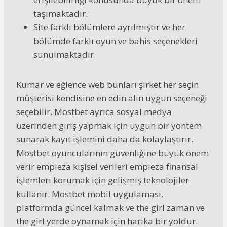
taşımaktadır.
Site farklı bölümlere ayrılmıştır ve her
bölümde farklı oyun ve bahis seçenekleri
sunulmaktadır.
Kumar ve eğlence web bunları şirket her seçin
müşterisi kendisine en edin alın uygun seçeneği
seçebilir. Mostbet ayrıca sosyal medya
üzerinden giriş yapmak için uygun bir yöntem
sunarak kayıt işlemini daha da kolaylaştırır.
Mostbet oyuncularının güvenliğine büyük önem
verir empieza kişisel verileri empieza finansal
işlemleri korumak için gelişmiş teknolojiler
kullanır. Mostbet mobil uygulaması,
platformda güncel kalmak ve the girl zaman ve
the girl yerde oynamak için harika bir yoldur.