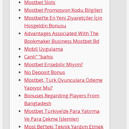
Mostbet Slots
Mostbet Promosyon Kodu Bilgileri
Mostbet’te En Yeni Ziyaretçiler İçin
Hoşgeldin Bonusu
Advantages Associated With The
Bookmaker Business Mostbet Bd
Mobil Uygulama
Canlı” “bahis
Mostbet Erişebilir Miyim?
No Deposit Bonus
Mostbet, Türk Oyunculara Ödeme
Yapıyor Mu?
Bonuses Regarding Players From
Bangladesh
Mostbet Türkiye’de Para Yatırma
Ve Para Çekme İşlemleri
Most Bet’teki Teknik Yardım Etmek