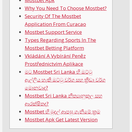
Mostbet Apk
Why You Need To Choose Mostbet?
Security Of The Mostbet
Application From Curacao
Mostbet Support Service
Types Regarding Sports In The
Mostbet Betting Platform
Vkládání A Vybírání Peněz
Prostřednictvím Aplikace
මට Mostbet Sri Lanka හි ඔට්ටු
ඇල්ලිය හැකි ඔට්ටු වර්ග සහ ක්‍රීඩා වර්ග
මොනවාද?
Mostbet Sri Lanka නීත්‍යානුකූල සහ
ආරක්ෂිතද?
Mostbet හි මුදල් ආපසු ගැනීමේ ක්‍රම
Mostbet Apk Get Latest Version