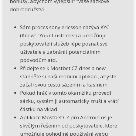
bonusy, abychom vylepšili” “vaše sázkové
dobrodružství.
Sám proces sony ericsson nazývá KYC
(Know” “Your Customer) a umožňuje
poskytovateli služeb lépe poznat své
uživatele a zabránit potenciálním
podvodům atd.
Přidejte se k Mostbet CZ dnes a new
stáhněte si naši mobilní aplikaci, abyste
začali svou cestu sázením a kasinem.
Pokud hráč v tomto okamžiku provedl
sázku, systém ji automaticky zruší a vrátí
částku na vklad.
Aplikace Mostbet CZ pro Android os je
skvělým řešením od poskytovatele, které
umožňuje pohodlné používání webu