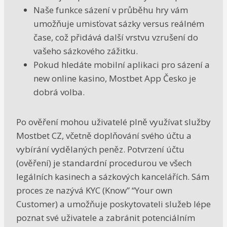
Naše funkce sázení v průběhu hry vám
umožňuje umisťovat sázky versus reálném
čase, což přidává další vrstvu vzrušení do
vašeho sázkového zážitku.
Pokud hledáte mobilní aplikaci pro sázení a
new online kasino, Mostbet App Česko je
dobrá volba.
Po ověření mohou uživatelé plně využívat služby
Mostbet CZ, včetně doplňování svého účtu a
vybírání vydělaných peněz. Potvrzení účtu
(ověření) je standardní procedurou ve všech
legálních kasinech a sázkových kancelářích. Sám
proces ze nazývá KYC (Know” “Your own
Customer) a umožňuje poskytovateli služeb lépe
poznat své uživatele a zabránit potenciálním