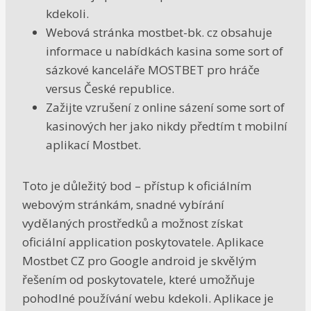
kdekoli.
Webová stránka mostbet-bk. cz obsahuje
informace u nabídkách kasina some sort of
sázkové kanceláře MOSTBET pro hráče
versus České republice.
Zažijte vzrušení z online sázení some sort of
kasinových her jako nikdy předtím t mobilní
aplikací Mostbet.
Toto je důležitý bod – přístup k oficiálním
webovým stránkám, snadné vybírání
vydělaných prostředků a možnost získat
oficiální application poskytovatele. Aplikace
Mostbet CZ pro Google android je skvělým
řešením od poskytovatele, které umožňuje
pohodlné používání webu kdekoli. Aplikace je