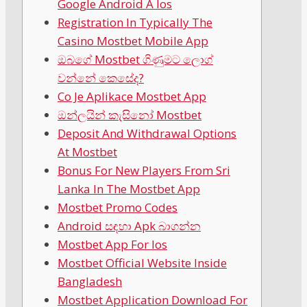
Google Android A Ios
Registration In Typically The
Casino Mostbet Mobile App
ඔබගේ Mostbet ගිණුමට ලොග්
වන්නේ කෙසේද?
Co Je Aplikace Mostbet App
ඔන්ලයින් කැසිනෝ Mostbet
Deposit And Withdrawal Options
At Mostbet
Bonus For New Players From Sri
Lanka In The Mostbet App
Mostbet Promo Codes
Android සඳහා Apk බාගන්න
Mostbet App For Ios
Mostbet Official Website Inside
Bangladesh
Mostbet Application Download For