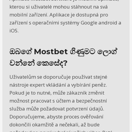
kterou si uživatelé mohou stáhnout na svá
mobilní zařízení. Aplikace je dostupná pro
zařízení s operačními systémy Google android a
iOS.
ඔබගේ Mostbet ගිණුමට ලොග්
වන්නේ කෙසේද?
Uživatelům se doporučuje používat stejné
nástroje expert vkládání a vybírání peněz.
Pokud je to nutné, může zákazník změnit
možnost pracovat s účtem a bezpečnostní
služba může požadovat potvrzení údajů.
Doporučujeme, abyste proces ověřování
dokončili okamžitě a nečekali, až bude