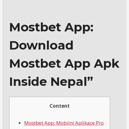
Mostbet App:
Download
Mostbet App Apk
Inside Nepal”
Content
Mostbet App: Mobilní Aplikace Pro