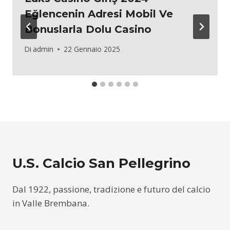
Eğlencenin Adresi Mobil Ve
Bonuslarla Dolu Casino
Di
admin
22 Gennaio 2025
U.S. Calcio San Pellegrino
Dal 1922, passione, tradizione e futuro del calcio
in Valle Brembana.