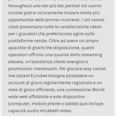
throughout uno dei più bei periodi siti casino
survive potrai sicuramente trovare molte più
opportunità nelle promo ricorrenti. I siti casinò
citati presentano tutte le caratteristiche ideali
per i giocatori che preferiscono agire sulle
piattaforme reside. Oltre ad avere un ampio
apacible di giochi the disposizione, questi
operatori offrono una qualità dello streaming
elevata, un’assistenza clienti energico e
promozioni interessanti. Per giocare way casinò
live dalam Eurobet bisogna possedere un
account di gioco regolarmente registrato e un
nota di gioco efficiente, una connessione World
wide web affidabile e este dispositivo
(computer, mobile phone o tablet) que incluye
capacità audio elizabeth video.