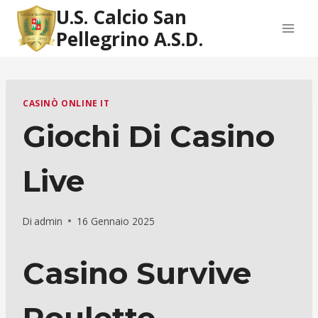
Salta
U.S. Calcio San
al
Pellegrino A.S.D.
contenuto
CASINÒ ONLINE IT
Giochi Di Casino
Live
Di
admin
16 Gennaio 2025
Casino Survive
Roulette,