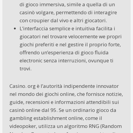
di gioco immersiva, simile a quella di un
casinò volgare, permettendo di interagire
con croupier dal vivo e altri giocatori.
L’interfaccia semplice e intuitiva facilita i
giocatori nel trovare velocemente we propri
giochi preferiti e nel gestire il proprio forte,
offrendo un’esperienza di gioco fluida
electronic senza interruzioni, ovunque ti
trovi.
Casino. org è l’autorità indipendente innovator
nel mondo dei giochi online, che fornisce notizie,
guide, recensioni e informazioni attendibili sui
casinò online dal 95. Se un ordinario gioco da
gambling establishment online, come il
videopoker, utilizza un algoritmo RNG (Random