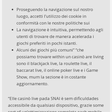
Proseguendo la navigazione sul nostro
luogo, accetti l’utilizzo dei cookie in
conformità con le nostre politiche sui
La navigazione è intuitiva, permettendo agli
utenti di trovare de manera acelerada i
giochi preferiti in pochi istanti.
Alcuni dei giochi più comuni” “che
possiamo trovare within un casinò are living
sono il blackjack live, la roulette live, il
baccarat live, il online poker live e i Game
Show, mum la sezione è in costante
aggiornamento.
“Elle casinò live pada SNAI è sem dificuldades
accessibile da qualsiasi dispositivo, grazie some
sort of un’ottimizzazione completa each mobile.