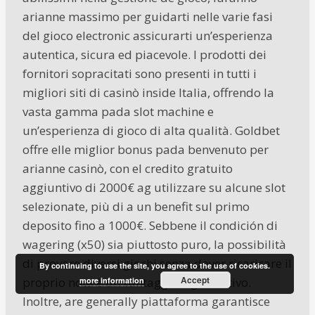
arianne massimo per guidarti nelle varie fasi
del gioco electronic assicurarti un’esperienza
autentica, sicura ed piacevole. I prodotti dei
fornitori sopracitati sono presenti in tutti i
migliori siti di casinò inside Italia, offrendo la
vasta gamma pada slot machine e
un’esperienza di gioco di alta qualità. Goldbet
offre elle miglior bonus pada benvenuto per
arianne casinò, con el credito gratuito
aggiuntivo di 2000€ ag utilizzare su alcune slot
selezionate, più di a un benefit sul primo
deposito fino a 1000€. Sebbene il condición di
wagering (x50) sia piuttosto puro, la possibilità
di provare diversi giochi senza dover ricaricare il
By continuing to use the site, you agree to the use of cookies.
Accept
proprio nota è un vantaggio significativo.
more information
Inoltre, are generally piattaforma garantisce