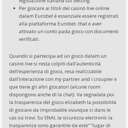
legislazione italiana sul betting.
Per giocare ai titoli del casinò live online
dalam Eurobet è essenziale essere registrati
alla piattaforma Eurobet. that e aver
attivato un conto pada gioco con documenti
verificati.
Quando si partecipa ad un gioco dalam un
casinò live si resta colpiti dall’autenticità
dell’esperienza di gioco, resa realizzabile
dall’interazione con my partner and i croupier e
que tiene gli altri giocatori (alcune room
dispongono anche di la chat). Va segnalata poi
la trasparenza del gioco elizabeth la possibilità
di giocare da improbable ovunque ci dans le
cas où trovi. Su SNAI, la sicurezza electronic la
trasparenza sono garantite da este” “lugar di