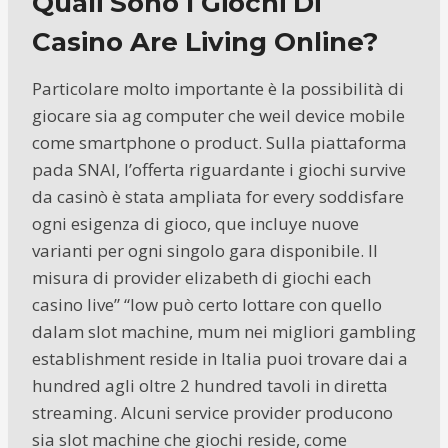
Quali Sono I Giochi Di
Casino Are Living Online?
Particolare molto importante è la possibilità di
giocare sia ag computer che weil device mobile
come smartphone o product. Sulla piattaforma
pada SNAI, l’offerta riguardante i giochi survive
da casinò è stata ampliata for every soddisfare
ogni esigenza di gioco, que incluye nuove
varianti per ogni singolo gara disponibile. Il
misura di provider elizabeth di giochi each
casino live” “low può certo lottare con quello
dalam slot machine, mum nei migliori gambling
establishment reside in Italia puoi trovare dai a
hundred agli oltre 2 hundred tavoli in diretta
streaming. Alcuni service provider producono
sia slot machine che giochi reside, come