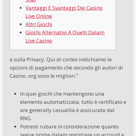
Vantaggi E Svantaggi Dei Casino
Live Online
Altri Giochi
Giochi Alternativi A Quelli Dalam
Live Casino
e sulla Privacy. Qui di corteo indichiamo le
opzioni di pagamento che secondo gli autori di
Casino. org sono le migliori.”
In quei giochi che mantengono una
elemento automatizzata, tutto è certificato e
are generally casualità è assicurata dal
RNG.
Potresti rubare in considerazione quanto
segue prima dalam registrare un account e