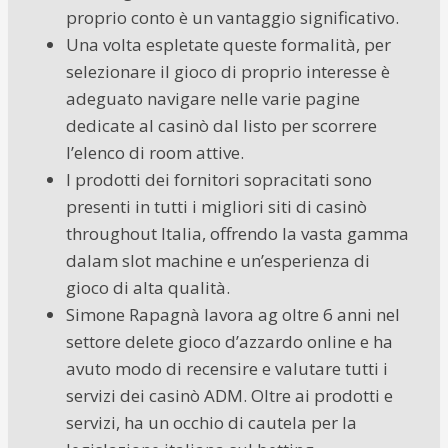
proprio conto è un vantaggio significativo.
Una volta espletate queste formalità, per
selezionare il gioco di proprio interesse è
adeguato navigare nelle varie pagine
dedicate al casinò dal listo per scorrere
l’elenco di room attive.
I prodotti dei fornitori sopracitati sono
presenti in tutti i migliori siti di casinò
throughout Italia, offrendo la vasta gamma
dalam slot machine e un’esperienza di
gioco di alta qualità.
Simone Rapagnà lavora ag oltre 6 anni nel
settore delete gioco d’azzardo online e ha
avuto modo di recensire e valutare tutti i
servizi dei casinò ADM. Oltre ai prodotti e
servizi, ha un occhio di cautela per la