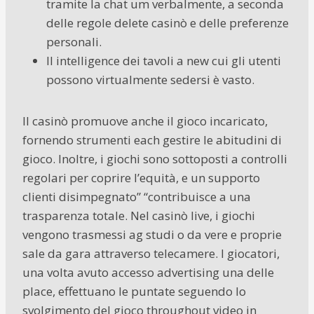
tramite la chat um verbalmente, a seconda
delle regole delete casinò e delle preferenze
personali.
Il intelligence dei tavoli a new cui gli utenti
possono virtualmente sedersi è vasto.
Il casinò promuove anche il gioco incaricato,
fornendo strumenti each gestire le abitudini di
gioco. Inoltre, i giochi sono sottoposti a controlli
regolari per coprire l’equità, e un supporto
clienti disimpegnato” “contribuisce a una
trasparenza totale. Nel casinò live, i giochi
vengono trasmessi ag studi o da vere e proprie
sale da gara attraverso telecamere. I giocatori,
una volta avuto accesso advertising una delle
place, effettuano le puntate seguendo lo
svolgimento del gioco throughout video in