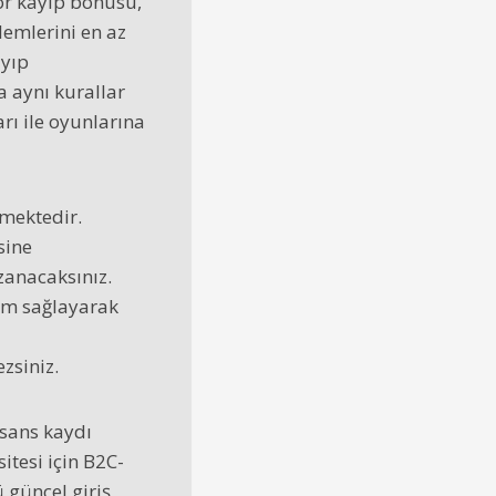
or kayıp bonusu,
emlerini en az
ayıp
 aynı kurallar
rı ile oyunlarına
rmektedir.
sine
zanacaksınız.
şim sağlayarak
ezsiniz.
isans kaydı
itesi için B2C-
 güncel giriş