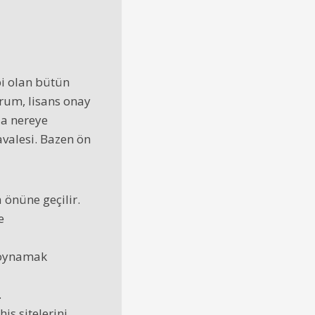
bi olan bütün
urum, lisans onay
da nereye
avalesi. Bazen ön
 önüne geçilir.
e
i oynamak
.
is sitelerini