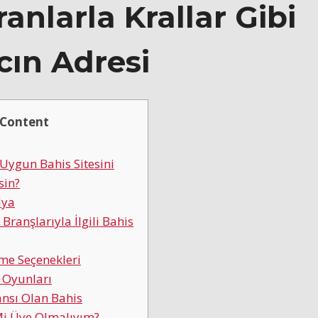
ranlarla Krallar Gibi
ın Adresi
Content
Uygun Bahis Sitesini
sin?
dya
Branşlarıyla İlgili Bahis
eme Seçenekleri
t Oyunları
ansı Olan Bahis
 Mi Üye Olmalıyım?