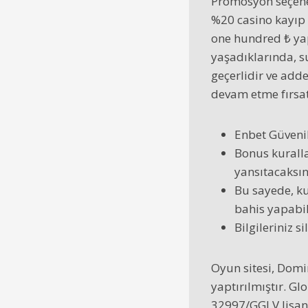
Promosyon seçenek
%20 casino kayıp 
one hundred ₺ yap
yaşadıklarında, s
geçerlidir ve adde
devam etme fırsat
Enbet Güvenil
Bonus kurall
yansıtacaksın
Bu sayede, ku
bahis yapabil
Bilgileriniz s
Oyun sitesi, Domi
yaptırılmıştır. Gl
32997/GGLV lisans