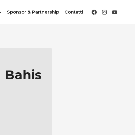
Sponsor & Partnership
Contatti
 Bahis