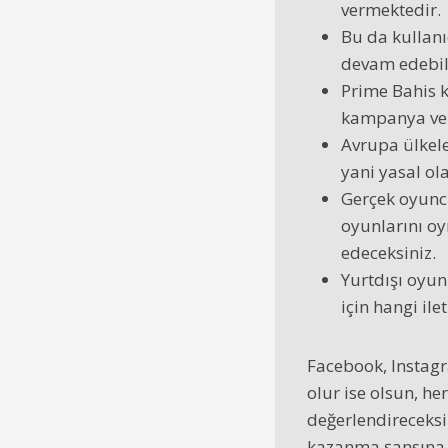
vermektedir.
Bu da kullanı
devam edebile
Prime Bahis k
kampanya ve 
Avrupa ülkele
yani yasal ol
Gerçek oyuncu
oyunlarını oy
edeceksiniz.
Yurtdışı oyun
için hangi il
Facebook, Instagr
olur ise olsun, he
değerlendireceks
kazanma şansına 