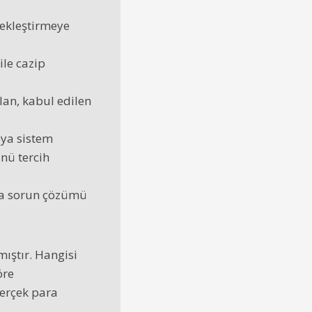
çekleştirmeye
ile cazip
lan, kabul edilen
eya sistem
nü tercih
 da sorun çözümü
ıştır. Hangisi
öre
gerçek para