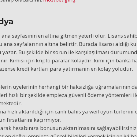
dya
 ana sayfasının en altına gitmen yeterli olur. Lisans sahi
u ana sayfalarının altına belirtir. Burada lisansı aldığı k
ı yazar. Bu şekilde bir sorun ile karşılaşılması durumun
nir. Kimisi için kripto paralar kolaydır, kimi için banka h
azense kredi kartları para yatırmanın en kolay yoludur.
telerin üyelerinin herhangi bir haksızlığa uğramalarının da
ri hızlı bir şekilde empieza güvenli ödeme yöntemleri il
lmektedir.
na hızlı aktarıldığı için canlı bahis ya weil oyun türlerin
un fırsatlarını kaçırmıyor.
arak hesabınıza bonusun aktarılmasını sağlayabilirsiniz
s en doğru empieza güncel bilgileri vermek için en iyi bah