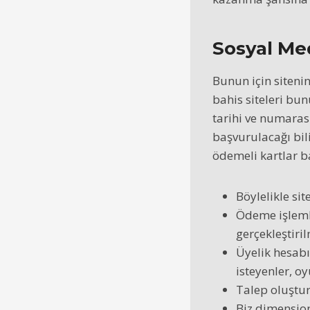
Sosyal Me
Bunun için sitenin
bahis siteleri bun
tarihi ve numaras
başvurulacağı bili
ödemeli kartlar b
Böylelikle si
Ödeme işlemle
gerçekleştiri
Üyelik hesabı
isteyenler, oy
Talep oluştur
Biz dimension