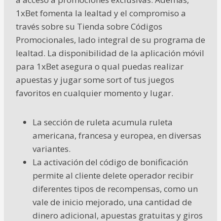
1xBet fomenta la lealtad y el compromiso a
través sobre su Tienda sobre Códigos
Promocionales, lado integral de su programa de
lealtad. La disponibilidad de la aplicación móvil
para 1xBet asegura o qual puedas realizar
apuestas y jugar some sort of tus juegos
favoritos en cualquier momento y lugar.
La sección de ruleta acumula ruleta
americana, francesa y europea, en diversas
variantes.
La activación del código de bonificación
permite al cliente delete operador recibir
diferentes tipos de recompensas, como un
vale de inicio mejorado, una cantidad de
dinero adicional, apuestas gratuitas y giros