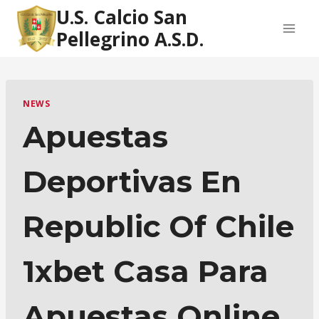
Salta
U.S. Calcio San
al
Pellegrino A.S.D.
contenuto
NEWS
Apuestas
Deportivas En
Republic Of Chile
1xbet Casa Para
Apuestas Online