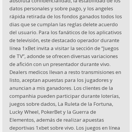
absoluta confidencialidad, la estabilidad de los
datos personales y sobre pago, y los angeles
rápida retirada de los fondos ganados todos los
dias que se cumplan las reglas delete acuerdo
del usuario. Para los fanáticos de los aplicativos
de televisión, este destacado operador durante
línea 1xBet invita a visitar la sección de “Juegos
de TV”, adonde se ofrecen diversas variaciones
de afición con un presentador durante vivo.
Dealers medicos llevan a resto transmisiones en
listo, aceptan apuestas para los jugadores y
anuncian a mis ganadores. Los clientes de la
companhia pueden participar durante loterías,
juegos sobre dados, La Ruleta de la Fortuna,
Lucky Wheel, PokerBet y la Guerra de
Elementos, además de realizar apuestas
deportivas 1xbet sobre vivo. Los juegos en línea