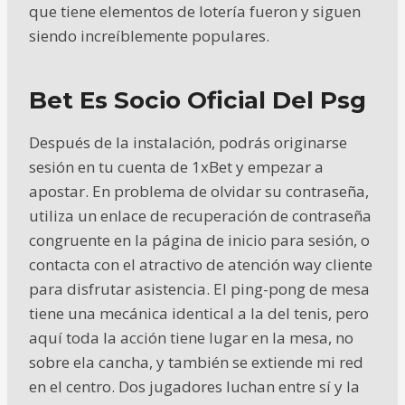
que tiene elementos de lotería fueron y siguen
siendo increíblemente populares.
Bet Es Socio Oficial Del Psg
Después de la instalación, podrás originarse
sesión en tu cuenta de 1xBet y empezar a
apostar. En problema de olvidar su contraseña,
utiliza un enlace de recuperación de contraseña
congruente en la página de inicio para sesión, o
contacta con el atractivo de atención way cliente
para disfrutar asistencia. El ping-pong de mesa
tiene una mecánica identical a la del tenis, pero
aquí toda la acción tiene lugar en la mesa, no
sobre ela cancha, y también se extiende mi red
en el centro. Dos jugadores luchan entre sí y la