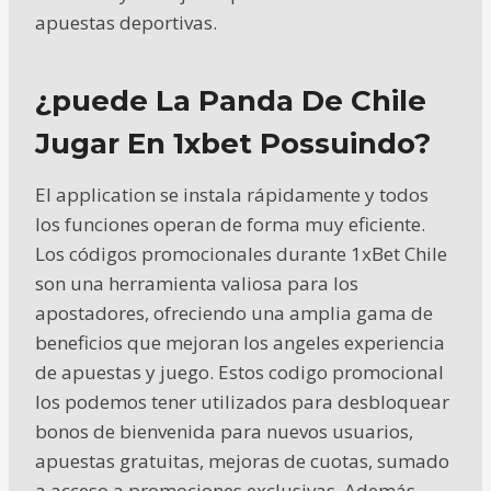
apuestas deportivas.
¿puede La Panda De Chile
Jugar En 1xbet Possuindo?
El application se instala rápidamente y todos
los funciones operan de forma muy eficiente.
Los códigos promocionales durante 1xBet Chile
son una herramienta valiosa para los
apostadores, ofreciendo una amplia gama de
beneficios que mejoran los angeles experiencia
de apuestas y juego. Estos codigo promocional
los podemos tener utilizados para desbloquear
bonos de bienvenida para nuevos usuarios,
apuestas gratuitas, mejoras de cuotas, sumado
a acceso a promociones exclusivas. Además,