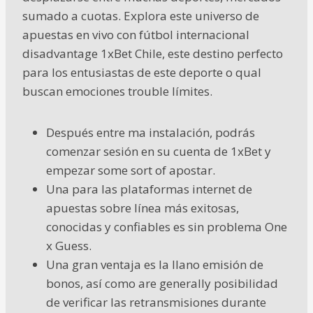
sumado a cuotas. Explora este universo de
apuestas en vivo con fútbol internacional
disadvantage 1xBet Chile, este destino perfecto
para los entusiastas de este deporte o qual
buscan emociones trouble límites.
Después entre ma instalación, podrás
comenzar sesión en su cuenta de 1xBet y
empezar some sort of apostar.
Una para las plataformas internet de
apuestas sobre línea más exitosas,
conocidas y confiables es sin problema One
x Guess.
Una gran ventaja es la llano emisión de
bonos, así como are generally posibilidad
de verificar las retransmisiones durante