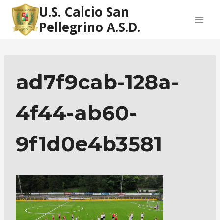
Salta
U.S. Calcio San
al
Pellegrino A.S.D.
contenuto
ad7f9cab-128a-
4f44-ab60-
9f1d0e4b3581